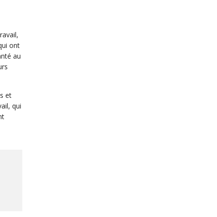
avail,
qui ont
anté au
urs
s et
il, qui
nt