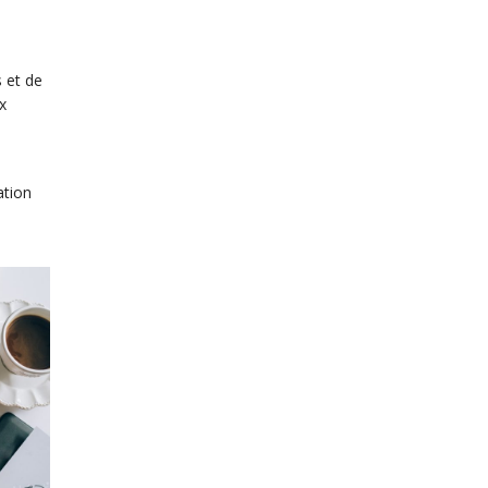
 et de
x
ation