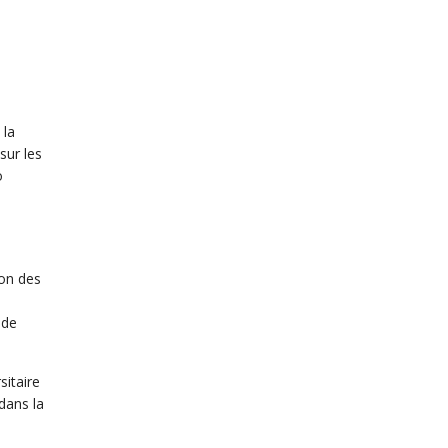
 la
sur les
o
ion des
 de
sitaire
 dans la