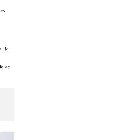
tes
et la
de vie